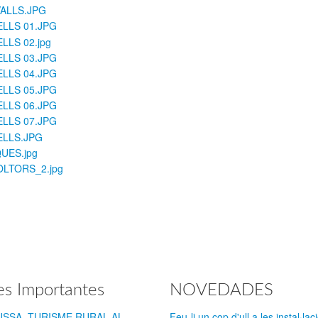
es Importantes
NOVEDADES
JUSSA, TURISME RURAL AL
Feu-li un cop d'ull a les instal·lac