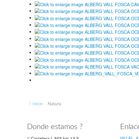
Inicio
/
Natura
Donde estamos ?
Enlac
Carretera L-503 km 13,5
VIU EL 