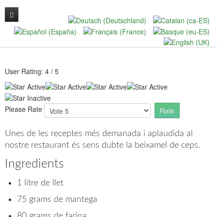
THE HOSTEL
Contact Us
User Rating:
4
/
5
Please Rate
Unes de les receptes més demanada i aplaudida al
nostre restaurant és sens dubte la beixamel de ceps.
Ingredients
1 litre de llet
75 grams de mantega
80 grams de farina