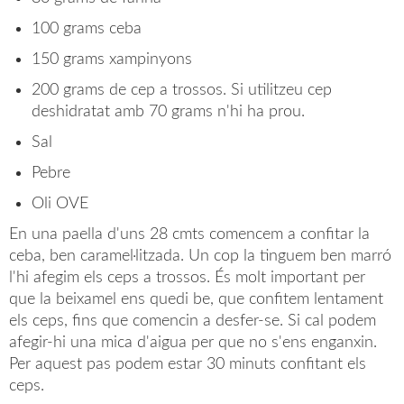
100 grams ceba
150 grams xampinyons
200 grams de cep a trossos. Si utilitzeu cep
deshidratat amb 70 grams n'hi ha prou.
Sal
Pebre
Oli OVE
En una paella d'uns 28 cmts comencem a confitar la
ceba, ben caramel·litzada. Un cop la tinguem ben marró
l'hi afegim els ceps a trossos. És molt important per
que la beixamel ens quedi be, que confitem lentament
els ceps, fins que comencin a desfer-se. Si cal podem
afegir-hi una mica d'aigua per que no s'ens enganxin.
Per aquest pas podem estar 30 minuts confitant els
ceps.