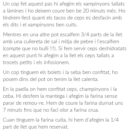
Un cop fet aquest pas hi afegim els xampinyons tallats
a làmines i ho deixem coure ben be 20 minuts més. Ho
tindrem llest quant els tacos de ceps es desfacin amb
els dits i el xampinyons ben cuits.
Mentres en una altre pot escalfem 3/4 parts de la llet
amb una cullereta de sal i mitja de pebre i l'escalfem
(compte que no bulli !!!). Si fem servir ceps deshidratats
en aquest punt hi afegim a la llet els ceps tallats a
trocets petits i els infosionem.
Un cop tinguem els bolets i la seba ben confitat, ho
posem dins del pot on tenim la llet calenta.
En la paella on hem confitat ceps, champinyons i la
ceba. Hi desfem la mantega i afegim la farina sense
parar de remou-re. Hem de coure la farina durnat uns
7 minuts fins que no faci olor a farina crua.
Cuan tinguem la farina cuita, hi hem d'afegim la 1/4
part de llet que hem reservat.