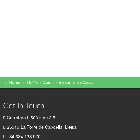
Home
/
ITEMS
/
Cuina
/
Beixamel de Ceps.
Get In Touch
Carretera L-503 km 13,5
25515 La Torre de Capdella, Lleisa
+34 684 133 970