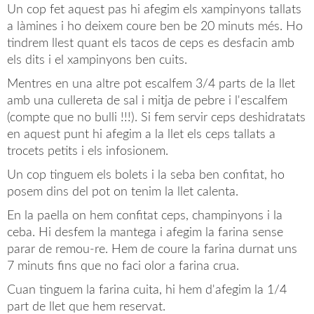
Un cop fet aquest pas hi afegim els xampinyons tallats
a làmines i ho deixem coure ben be 20 minuts més. Ho
tindrem llest quant els tacos de ceps es desfacin amb
els dits i el xampinyons ben cuits.
Mentres en una altre pot escalfem 3/4 parts de la llet
amb una cullereta de sal i mitja de pebre i l'escalfem
(compte que no bulli !!!). Si fem servir ceps deshidratats
en aquest punt hi afegim a la llet els ceps tallats a
trocets petits i els infosionem.
Un cop tinguem els bolets i la seba ben confitat, ho
posem dins del pot on tenim la llet calenta.
En la paella on hem confitat ceps, champinyons i la
ceba. Hi desfem la mantega i afegim la farina sense
parar de remou-re. Hem de coure la farina durnat uns
7 minuts fins que no faci olor a farina crua.
Cuan tinguem la farina cuita, hi hem d'afegim la 1/4
part de llet que hem reservat.