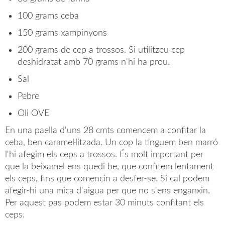
100 grams ceba
150 grams xampinyons
200 grams de cep a trossos. Si utilitzeu cep
deshidratat amb 70 grams n'hi ha prou.
Sal
Pebre
Oli OVE
En una paella d'uns 28 cmts comencem a confitar la
ceba, ben caramel·litzada. Un cop la tinguem ben marró
l'hi afegim els ceps a trossos. És molt important per
que la beixamel ens quedi be, que confitem lentament
els ceps, fins que comencin a desfer-se. Si cal podem
afegir-hi una mica d'aigua per que no s'ens enganxin.
Per aquest pas podem estar 30 minuts confitant els
ceps.