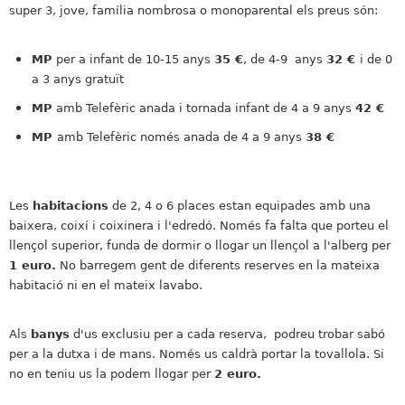
super 3, jove, família nombrosa o monoparental els preus són:
MP
per a infant de 10-15 anys
35
€
, de 4-9 anys
32 €
i de 0
a 3 anys gratuït
MP
amb Telefèric anada i tornada infant de 4 a 9 anys
42
€
MP
amb Telefèric només anada de 4 a 9 anys
38
€
Les
habitacions
de 2, 4 o 6 places estan equipades amb una
baixera, coixí i coixinera i l'edredó. Només fa falta que porteu el
llençol superior, funda de dormir o llogar un llençol a l'alberg per
1 euro.
No barregem gent de diferents reserves en la mateixa
habitació ni en el mateix lavabo.
Als
banys
d'us exclusiu per a cada reserva, podreu trobar sabó
per a la dutxa i de mans. Només us caldrà portar la tovallola. Si
no en teniu us la podem llogar per
2 euro.