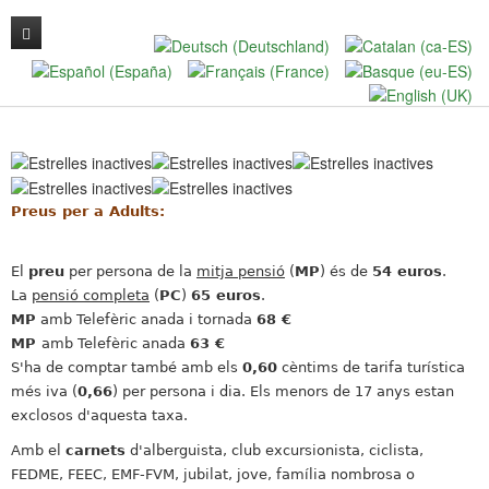
L'ALBERG
LA NOSTRA CUINA
INSTAL·LACIONS
Contacte
L'ESMORZAR
Preus per a Adults:
Descobreix Vall Fosca
LES RECEPTES DE L'ALBERG VALL FOSCA
Ofertes i paquets
El
preu
per persona de la
mitja pensió
(
MP
) és de
54
euros
.
La
pensió completa
(
PC
)
65
euros
.
MP
amb Telefèric anada i tornada
68 €
MP
amb Telefèric anada
63 €
S'ha de comptar també amb els
0,60
cèntims de tarifa turística
més iva (
0,66
) per persona i dia. Els menors de 17 anys estan
exclosos d'aquesta taxa.
Amb el
carnets
d'alberguista, club excursionista, ciclista,
FEDME, FEEC, EMF-FVM, jubilat, jove, família nombrosa o