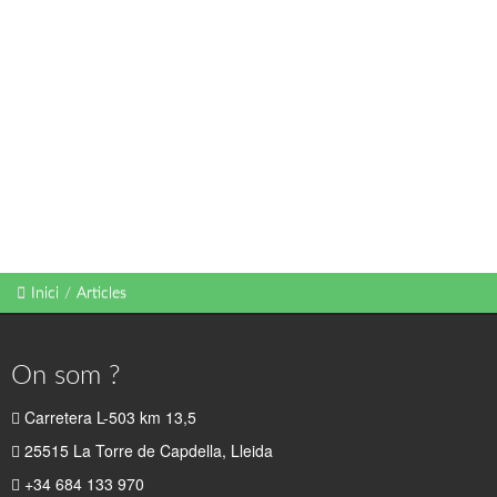
Inici
/
Articles
On som ?
Carretera L-503 km 13,5
25515 La Torre de Capdella, Lleida
+34 684 133 970