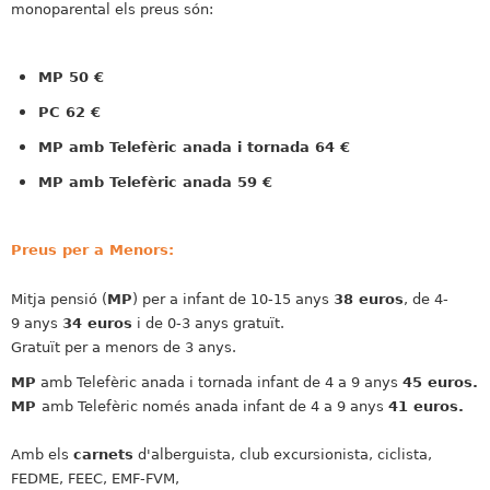
monoparental els preus són:
MP 50 €
PC 62 €
MP amb Telefèric anada i tornada 64 €
MP amb Telefèric anada 59 €
Preus per a Menors:
Mitja pensió (
MP
) per a infant de 10-15 anys
38
euros
, de 4-
9 anys
34 euros
i de 0-3 anys gratuït.
Gratuït per a menors de 3 anys.
MP
amb Telefèric anada i tornada infant de 4 a 9 anys
45 euros.
MP
amb Telefèric només anada infant de 4 a 9 anys
41 euros.
Amb els
carnets
d'alberguista, club excursionista, ciclista,
FEDME, FEEC, EMF-FVM,