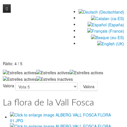
L'ALBERG
LA NOSTRA CUINA
INSTAL·LACIONS
Contacte
L'ESMORZAR
Descobreix Vall Fosca
LES RECEPTES DE L'ALBERG VALL FOSCA
Ràtio:
4
/
5
Ofertes i paquets
Valora
La flora de la Vall Fosca